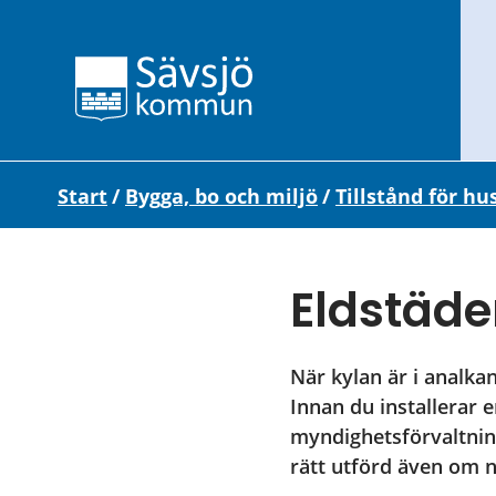
Start
/
Bygga, bo och miljö
/
Tillstånd för hu
Eldstäde
När kylan är i analkan
Innan du installerar 
myndighetsförvaltnin
rätt utförd även om n