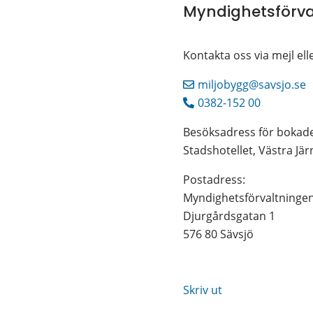
Myndighetsförva
Kontakta oss via mejl e
miljobygg@savsjo.se
0382-152 00
Besöksadress för bokad
Stadshotellet, Västra Jä
Postadress: 
Myndighetsförvaltninge
Djurgårdsgatan 1
576 80 Sävsjö
Skriv ut