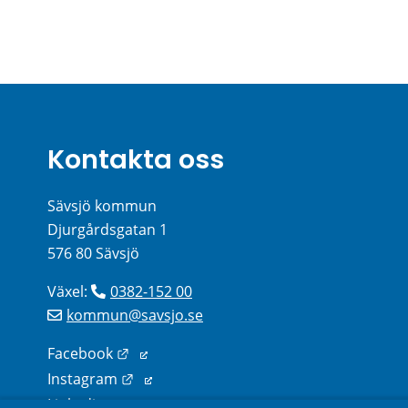
Kontakta oss
Sävsjö kommun
Djurgårdsgatan 1
576 80 Sävsjö
Växel: 
0382-152 00
kommun@savsjo.se
Länk till annan webbplats.
Facebook
Länk till annan webbplats.
Instagram
Länk till annan webbplats.
Linkedin