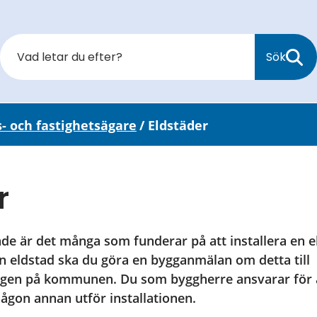
Sök
s- och fastighetsägare
/
Eldstäder
r
de är det många som funderar på att installera en eld
en eldstad ska du göra en bygganmälan om detta till 
gen på kommunen. Du som byggherre ansvarar för att 
ågon annan utför installationen. 