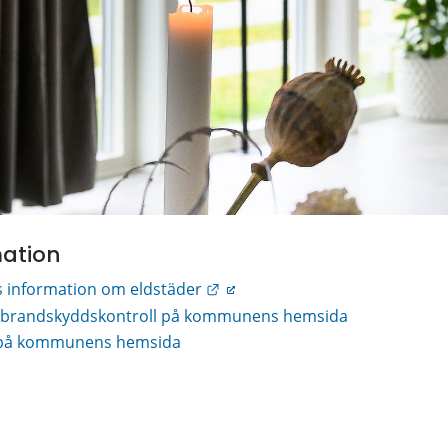
mation
Länk till annan webbplats.
 information om eldstäder
h brandskyddskontroll på kommunens hemsida
 på kommunens hemsida