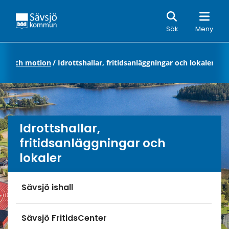
Sök
Sök
Meny
sliv och motion
/
Idrottshallar, fritidsanläggningar och lokaler
Idrottshallar,
fritidsanläggningar och
lokaler
Undersidor meny
Sävsjö ishall
Sävsjö FritidsCenter