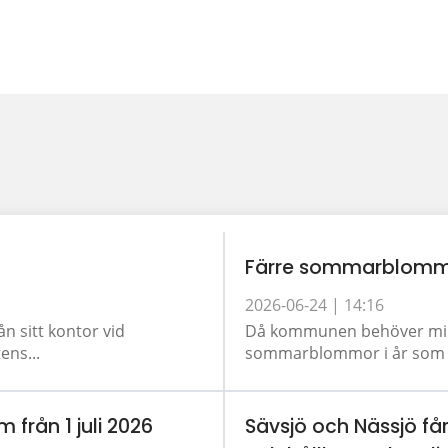
Färre sommarblomm
2026-06-24 |
14:16
ån sitt kontor vid
Då kommunen behöver minsk
ens...
sommarblommor i år som tid
m från 1 juli 2026
Sävsjö och Nässjö får