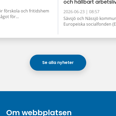
och hållbart arbetsli
ör förskola och fritidshem
2026-06-23 |
08:57
got för...
Sävsjö och Nässjö kommun 
Europeiska socialfonden (ES
Se alla nyheter
Om webbplatsen