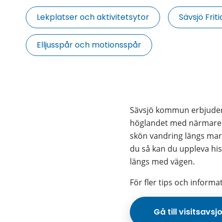
Lekplatser och aktivitetsytor
Sävsjö Frit
Elljusspår och motionsspår
Sävsjö kommun erbjuder st
höglandet med närmare 18
skön vandring längs mark
du så kan du uppleva hist
längs med vägen.
För fler tips och inform
Gå till visitsavsj