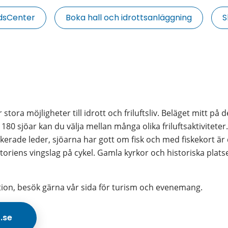
idsCenter
Boka hall och idrottsanläggning
S
ora möjligheter till idrott och friluftsliv. Beläget mitt på 
0 sjöar kan du välja mellan många olika friluftsaktiviteter
erade leder, sjöarna har gott om fisk och med fiskekort är de
oriens vingslag på cykel. Gamla kyrkor och historiska platse
ation, besök gärna vår sida för turism och evenemang.
o.se