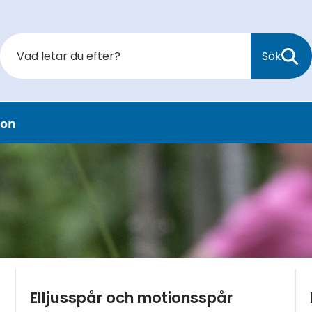
Sök
ion
Elljusspår och motionsspår