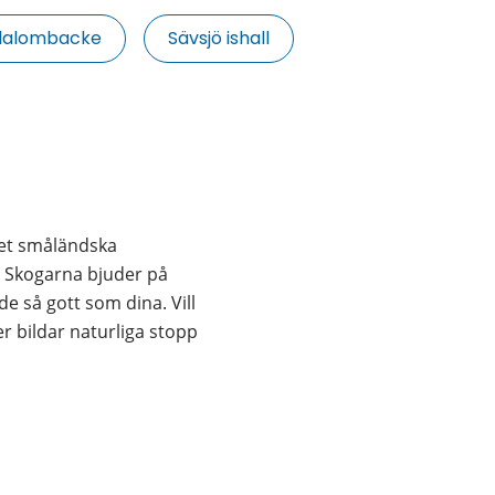
lalombacke
Sävsjö ishall
det småländska 
. Skogarna bjuder på 
 så gott som dina. Vill 
r bildar naturliga stopp 