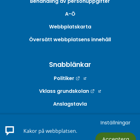
Behandling av personuppgifter
A-Ö
Webbplatskarta
Översätt webbplatsens innehåll
Snabblänkar
Länk till annan webbpla
Politiker
Länk till annan w
Vklass grundskolan
Anslagstavla
Webb-TV
Inställningar
Länk till annan webbp
E-tjänster
Kakor på webbplatsen.
Acceptera