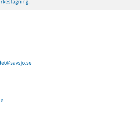
ärkestagning.
det@savsjo.se
se