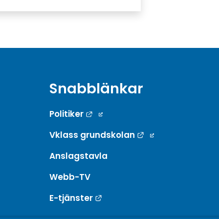
Snabblänkar
Länk till annan webbplats.
Politiker
Länk till annan w
Vklass grundskolan
Anslagstavla
Webb-TV
Länk till annan webbplats.
E-tjänster