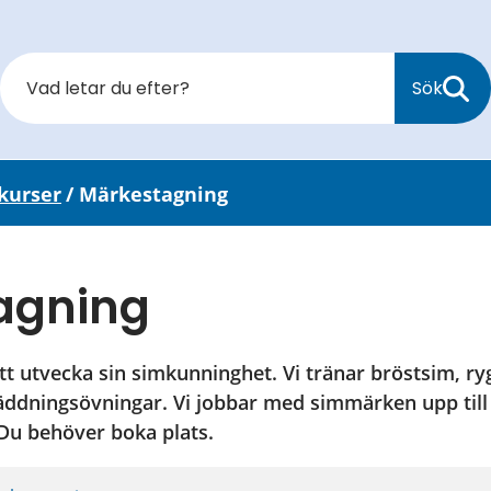
Sök
kurser
/
Märkestagning
agning
tt utvecka sin simkunninghet. Vi tränar bröstsim, ryg
ivräddningsövningar. Vi jobbar med simmärken upp till
Du behöver boka plats.