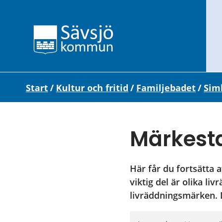
Start
/
Kultur och fritid
/
Familjebadet
/
Sim
Märkest
Här får du fortsätta a
viktig del är olika l
livräddningsmärken. 