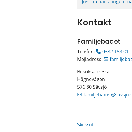
Just nu har vi ingen m
Kontakt
Familjebadet
Telefon: 
0382-153 01
Mejladress: 
familjeba
Besöksadress: 
Hägnevägen 
576 80 Sävsjö
familjebadet@savsjo.
Skriv ut