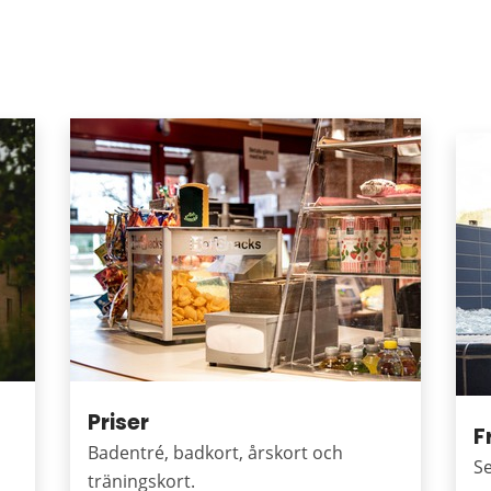
Priser
F
Badentré, badkort, årskort och
Se
träningskort.