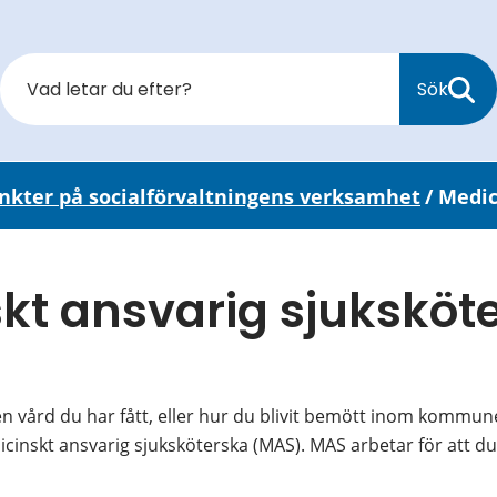
Sök
unkter på socialförvaltningens verksamhet
/
Medic
kt ansvarig sjuksköte
 vård du har fått, eller hur du blivit bemött inom kommune
icinskt ansvarig sjuksköterska (MAS). MAS arbetar för att du 