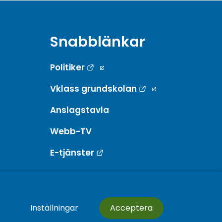
Snabblänkar
Länk till annan webbplats.
Politiker
Länk till annan w
Vklass grundskolan
Anslagstavla
Webb-TV
Länk till annan webbplats.
E-tjänster
Inställningar
Acceptera