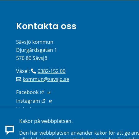
Kontakta oss
Sävsjö kommun
Djurgårdsgatan 1
576 80 Sävsjö
Växel: 
0382-152 00
kommun@savsjo.se
Länk till annan webbplats.
Facebook
Länk till annan webbplats.
Instagram
Länk till annan webbplats.
Linkedin
Kakor på webbplatsen.
Sök kontakter på webbplatsen
Den här webbplatsen använder kakor för att ge anv