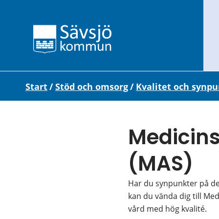
Start
/
Stöd och omsorg
/
Kvalitet och synp
Medicins
(MAS)
Har du synpunkter på den
kan du vända dig till Med
vård med hög kvalité.