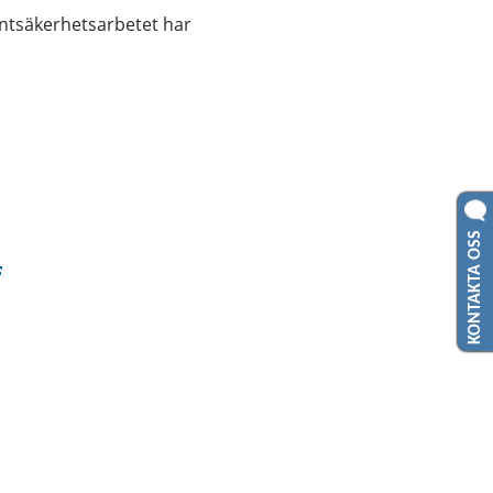
ntsäkerhetsarbetet har 
.
KONTAKTA OSS
änk till annan webbplats.