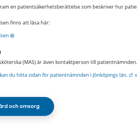
ram en patientsäkerhetsberättelse som beskriver hur patie
en finns att läsa här:
docx, 1.2 MB.
lsen
 
sköterska (MAS) är även kontaktperson till patientnämnden
L
kan du hitta sidan för patientnämnden i Jönköpings län.
vård och omsorg