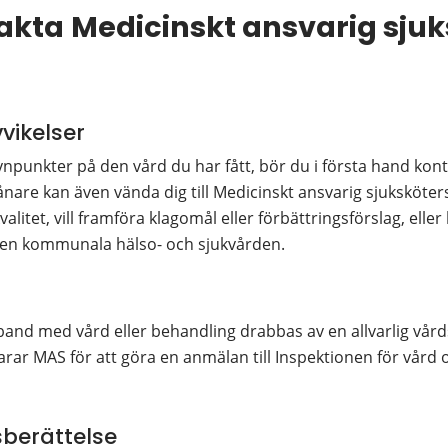
akta
Medicinskt ansvarig sjuk
vikelser
ynpunkter på den vård du har fått, bör du i första hand kon
are kan även vända dig till Medicinskt ansvarig sjuksköter
itet, vill framföra klagomål eller förbättringsförslag, eller 
den kommunala hälso- och sjukvården.
d med vård eller behandling drabbas av en allvarlig vårdska
arar MAS för att göra en anmälan till Inspektionen för vård 
berättelse 